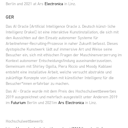
Berlin and 2021 at Ars
Electronica
in Linz.
GER
Das AI Oracle [Artificial Intelligence Oracle z. Deutsch künst- liche
Intelligenz Orakel] ist eine interaktive Kunstinstallation, die sich mit
den Aussichten auf den Einsatz autonomer Systeme für
Arbeitnehmer-Recruiting-Prozesse in naher Zukunft befasst. Dieses
dystopische Kunstwerk lädt auf immersive Art und Weise seine
Besucher ein, sich mit ethischen Fragen der Maschinenverzerrung im
Kontext autonomer Entscheidungsfindung auseinanderzusetzen.
Gemeinsam mit Shirley Ogolla, Piera Riccio und Moody Kablawi
entsteht eine installative Arbeit, welche versucht abstrakte und
zukünftige Konzepte von Leben mit künstlicher Intelligenz für die
Besucher*innen erfahrbar zu machen.
Das AI - Oracle wurde mit dem Preis des Hochschulwettbewerbes
2019 ausgezeichnet und mehrfach ausgestellt unter Anderem 2019
im
Futurium
Berlin und 2021im
Ars Electronica
in Linz.
Hochschulwettbewerb: