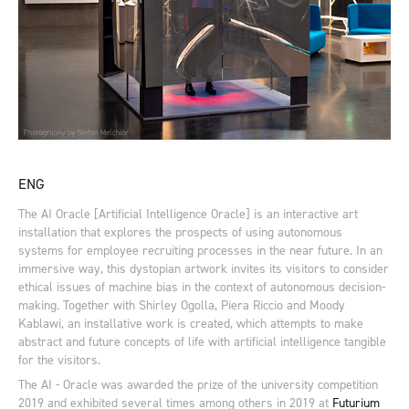
ENG
The AI Oracle [Artificial Intelligence Oracle] is an interactive art
installation that explores the prospects of using autonomous
systems for employee recruiting processes in the near future. In an
immersive way, this dystopian artwork invites its visitors to consider
ethical issues of machine bias in the context of autonomous decision-
making. Together with Shirley Ogolla, Piera Riccio and Moody
Kablawi, an installative work is created, which attempts to make
abstract and future concepts of life with artificial intelligence tangible
for the visitors.
The AI - Oracle was awarded the prize of the university competition
2019 and exhibited several times among others in 2019 at
Futurium