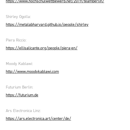
https://www.hochschulwettbewerb.net/2019/teamberlin/
Shirley Ogolla:
https://metalabharvard.github.io/people/shirley
Piera Riccio:
https://ellisalicante.org/people/piera-en/
Moody Kablawi:
http://www.moodykablawi.com
Futurium Berlin:
https://futurium.de
Ars Electronica Linz:
https://ars.electronica.art/center/de/